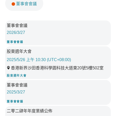
董事會會議
活
董事會會議
動
2026/3/27
日
名
期:
活動類型:
董事會會議
稱:
星
活
股東週年大會
期
動
五,
日
2025/5/26 上午 10:30 (UTC+08:00)
27
名
期:
活
香港新界沙田香港科學園科技大道東20號5樓502室
三
稱:
星
動
月
活動類型:
股東週年大會
期
地
2026
一,
活
董事會會議
點
26
動
2025/3/27
日
五
名
期:
月
活動類型:
董事會會議
稱:
星
2025
活
二零二肆年年度業績公佈
AM
期
10:30