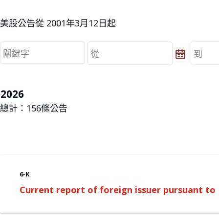
美股公告從 2001年3月12日起
從
到
從
到
2026
總計：
156
條公告
6-K
Current report of foreign issuer pursuant t