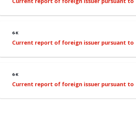
Current report of foreign issuer pursuant t
6-K
Current report of foreign issuer pursuant t
6-K
Current report of foreign issuer pursuant t