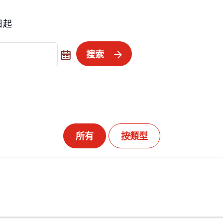
6日起
搜索
所有
按類型