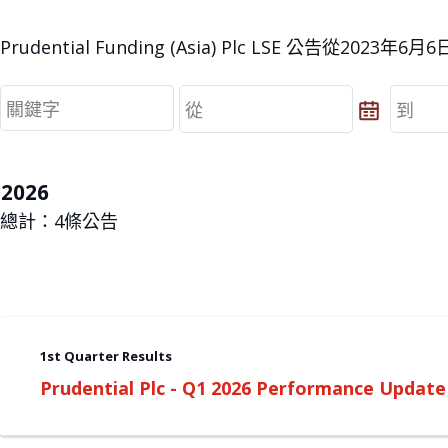
Prudential Funding (Asia) Plc LSE 公告從2023年6月
從
到
從
到
2026
總計：
4
條公告
1st Quarter Results
Prudential Plc - Q1 2026 Performance Update