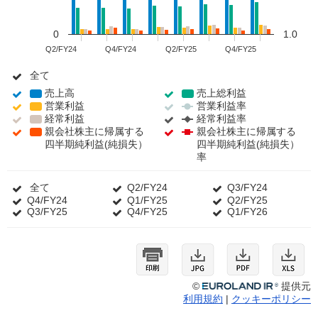
0
1.0
Q2/FY24
Q4/FY24
Q2/FY25
Q4/FY25
全て
全
て
売上高
売
売上総利益
売
営業利益
上
営
営業利益率
上
営
経常利益
高
業
経
経常利益率
総
業
経
親会社株主に帰属する
利
常
親会社株主に帰属する
利
利
常
四半期純利益(純損失）
益
利
親
四半期純利益(純損失）
益
益
利
益
会
率
親
率
益
社
会
率
株
社
全て
全
Q2/FY24
Q2/FY24
Q3/FY24
Q3/FY24
主
株
Q4/FY24
て
Q4/FY24
Q1/FY25
Q1/FY25
Q2/FY25
Q2/FY25
に
主
Q3/FY25
Q3/FY25
Q4/FY25
Q4/FY25
Q1/FY26
Q1/FY26
帰
に
属
帰
す
属
る
す
四
る
半
四
©
提供元
期
半
利用規約
クッキーポリシー
純
期