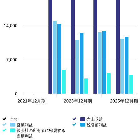
14,000
7,000
0
2021年12月期
2023年12月期
2025年12月期
全て
全
売上収益
売
営業利益
て
営
税引前利益
上
税
親会社の所有者に帰属する
業
収
引
当期利益
利
親
益
前