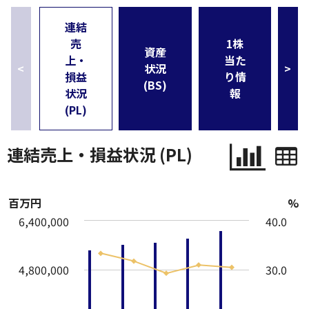
連結
売
1株
資産
上・
当た
<
状況
>
損益
り情
(BS)
状況
報
(PL)
連結売上・損益状況 (PL)
百万円
%
6,400,000
40.0
4,800,000
30.0