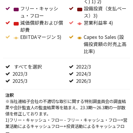
期
く) 1) 2)
フ
の
フリー・キャッシ
利
設備投資（支払ベー
リ
所
ュ・フロー
フ
益
ス）3)
設
ー・
有
減価償却費および償
リ
営業利益率 4)
備
キ
営
者
却費
減
ー・
投
ャ
業
に
EBITDAマージン 5)
価
キ
EBITDA
Capex to Sales (設
資
ッ
利
帰
償
ャ
マ
備投資額の対売上高
（支
シ
益
属
却
ッ
ー
比率)
Capex
払
ュ・
率
す
費
シ
ジ
to
ベ
フ
4)
る
お
ュ・
ン
Sales
ー
ロ
当
すべてを選択
す
2022/3
2022/3
よ
フ
5)
(設
ス）
ー
期
2023/3
2023/3
べ
2024/3
2024/3
び
ロ
備
3)
(金
利
2025/3
2025/3
て
2026/3
2026/3
償
ー
投
融
益
を
却
資
除
選
注釈
費
額
く)
※当社連結子会社の不適切な取引に関する特別調査員会の調査結
択
果や会計監査人の監査結果等を踏まえ、23.3期～26.3期の一部数
の
1)
値を修正しております。
対
2)
1)フリー・キャッシュ・フロー - フリー・キャッシュ・フロー=営
売
業活動によるキャッシュフロー+投資活動によるキャッシュフロ
上
ー