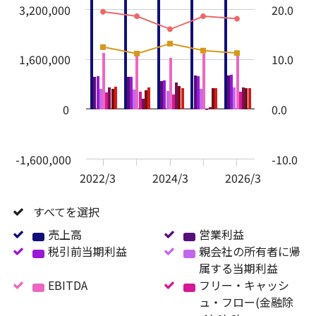
3,200,000
20.0
1,600,000
10.0
0
0.0
-1,600,000
-10.0
2022/3
2024/3
2026/3
すべてを選択
す
べ
売上高
売
営業利益
営
て
税引前当期利益
上
税
親会社の所有者に帰
業
を
高
引
属する当期利益
利
親
選
EBITDA
EBITDA
前
フリー・キャッシ
益
会
択
当
ュ・フロー(金融除
社