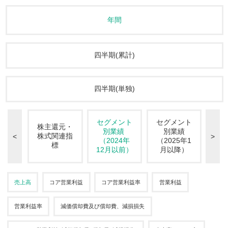
年間
四半期(累計)
四半期(単独)
ッシ
セグメント
セグメント
エ
株主還元・
ロー
別業績
別業績
株式関連指
<
>
投資
（2024年
（2025年1
（
標
12月以前）
月以降）
12
売上高
コア営業利益
コア営業利益率
営業利益
営業利益率
減価償却費及び償却費、減損損失