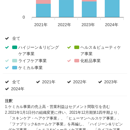
0
2021年
2022年
2023年
2024年
全て
全
て
ハイジーン＆リビング
ヘルス＆ビューティケ
ケア事業
ハ
ア事業
ヘ
イ
ル
ライフケア事業
ラ
化粧品事業
化
ジ
ス
イ
粧
ケミカル事業
ケ
ー
＆
フ
品
ミ
ン
ビ
ケ
事
カ
全て
全
2021年
2021
2022年
2022
2023年
2023
＆
ュ
ア
業
ル
て
年
年
年
2024年
2024
リ
ー
事
事
年
ビ
テ
業
業
注釈
ン
ィ
1.
ケミカル事業の売上高・営業利益はセグメント間取引を含む
グ
ケ
2.
2021年1月1日付の組織変更に伴い、2021年12月期第1四半期より、
ケ
ア
「スキンケア・ヘアケア事業」、「ヒューマンヘルスケア事業」、
ア
事
「ファブリック&ホームケア事業」を再編し、「ハイジーン&リビン