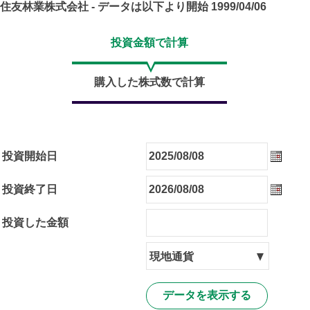
住友林業株式会社
- データは以下より開始
1999/04/06
投資金額で計算
購入した株式数で計算
投資開始日
投資開
投資終了日
投資終
投資した金額
現
現地通貨
地
通
貨
データを表示する