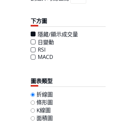
下方圖
隱藏/顯示成交量
日變動
RSI
MACD
圖表類型
折線圖
條形圖
K線圖
面積圖