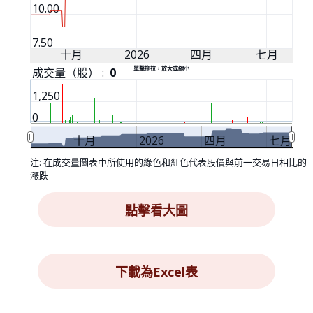
10.00
7.50
十月
2026
四月
七月
單擊拖拉，放大或縮小
成交量（股） :
0
1,250
0
十月
2026
四月
七月
點擊看大圖 opens in a new win
點擊看大圖
下載為Excel表