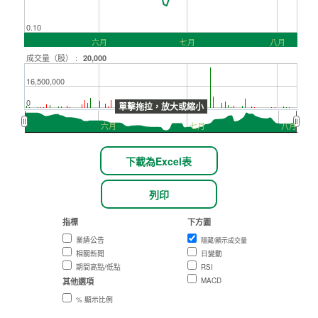
0.10
六月
七月
八月
成交量（股） :
20,000
16,500,000
0
單擊拖拉，放大或縮小
六月
七月
八月
下載為Excel表
列印
指標
下方圖
業績公告
隱藏/顯示成交量
相關新聞
日變動
期間高點/低點
RSI
MACD
其他選項
% 顯示比例