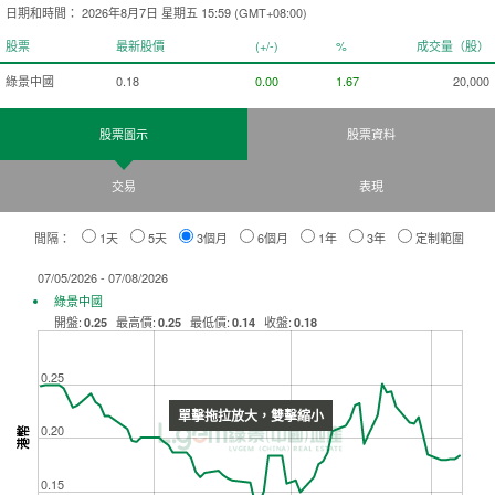
日期和時間：
2026年8月7日 星期五 15:59 (GMT+08:00)
股票
最新股價
(+/-)
%
成交量（股）
綠景中國
0.18
increase of 0.00
0.00
increase of 1.67
1.67
20,000
股票圖示
股票資料
交易
表現
間隔：
1天
5天
3個月
6個月
1年
3年
定制範圍
07/05/2026 - 07/08/2026
綠景中國
開盤
:
|
最高價
:
|
最低價
:
|
收盤
:
0.25
0.25
0.14
0.18
0.25
單擊拖拉放大，雙擊縮小
0.20
港幣
0.15