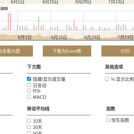
6月1日
6月15日
6月29日
7月13日
,000
日
6月1日
6月15日
6月29日
7月13日
击看大图 opens in a new window
点击看大图
下载为Excel表
打印
下方图
其他选项
隐藏/显示成交量
% 显示比例
日变动
RSI
MACD
移动平均线
指数
恒生指数
10天
20天
50天