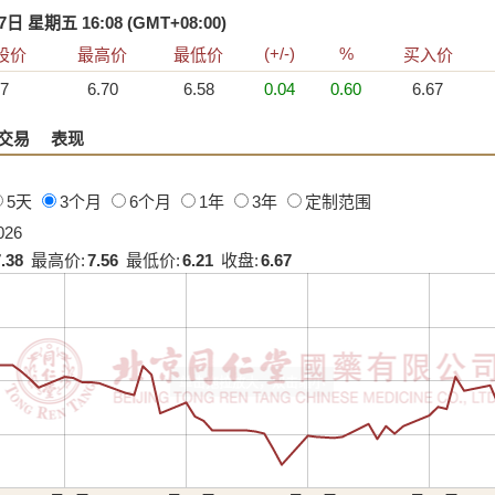
日 星期五 16:08 (GMT+08:00)
(+/-)
%
股价
最高价
最低价
买入价
67
6.70
6.58
increase of 0.04
0.04
increase of 0.60
0.60
6.67
交易
表现
5天
3个月
6个月
1年
3年
定制范围
026
.38
最高价
:
7.56
最低价
:
6.21
收盘
:
6.67
|
|
|