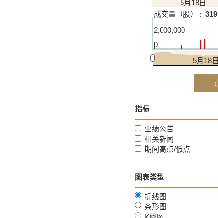
5月18日
成交量（股） :
319
2,000,000
0
5月18
点
指标
业绩公告
相关新闻
期间高点/低点
图表类型
折线图
条形图
K线图