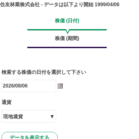
住友林業株式会社 - データは以下より開始 1999/04/06
株価 (日付)
株価 (期間)
検索する株価の日付を選択して下さい
通貨
|
現地通貨
現
地
通
データを表示する
貨