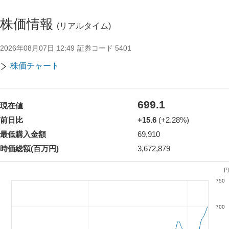
株価情報
(リアルタイム)
2026年08月07日 12:49
証券コード
5401
株価チャート
699.1
現在値
前日比
+15.6
(+2.28%)
最低購入金額
69,910
時価総額(百万円)
3,672,879
円
750
Chart
Line chart with 45 data points.
700
The chart has 2 X axes displaying Time, and values.
The chart has 2 Y axes displaying values, and values.