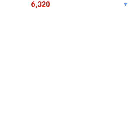
6,320
현재가
전일대비
80