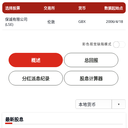
选择股票
交易所
货币
数据起始点
保诚有限公司
GBX
2006/4/18
伦敦
(LSE)
彩色视觉缺陷模式
概述
总回报
分红派息纪录
股息计算器
本地货币
▼
最新股息